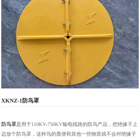
XKNZ-1防鸟罩
防鸟罩
是用于
110KV-750KV
输电线路的防鸟产品，把绝缘子上
边放个防鸟罩，这样鸟的粪便和其他一些物质就不会对绝缘子